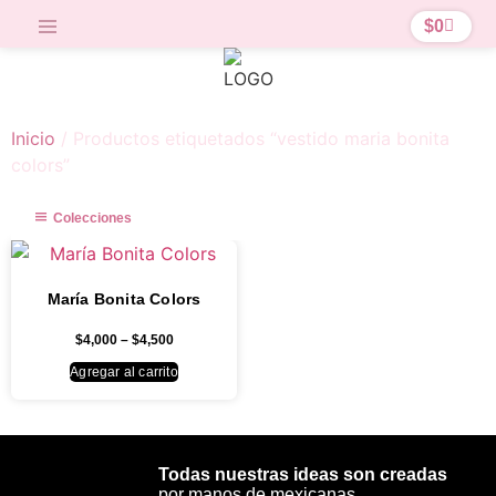
$
0
Inicio
/ Productos etiquetados “vestido maria bonita
colors”
Colecciones
María Bonita Colors
$
4,000
–
$
4,500
Agregar al carrito
Todas nuestras ideas son creadas
por manos de mexicanas