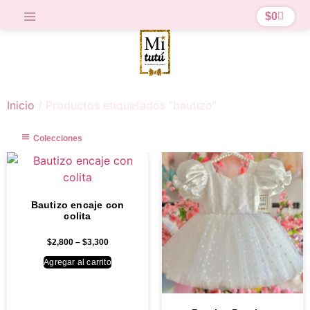
$
0
Inicio
/ Productos etiquetados “bautizo”
Colecciones
Bautizo encaje con
colita
$
2,800
–
$
3,300
Agregar al carrito