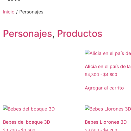
Inicio
/ Personajes
Personajes
,
Productos
Alicia en el país de l
$
4,300
-
$
4,800
Agregar al carrito
Bebes del bosque 3D
Bebes Llorones 3D
$
3,200
-
$
3,600
$
3,600
-
$
4,200