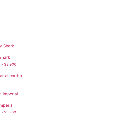
Shark
0
-
$
3,900
r al carrito
imperial
0
-
$
5,300