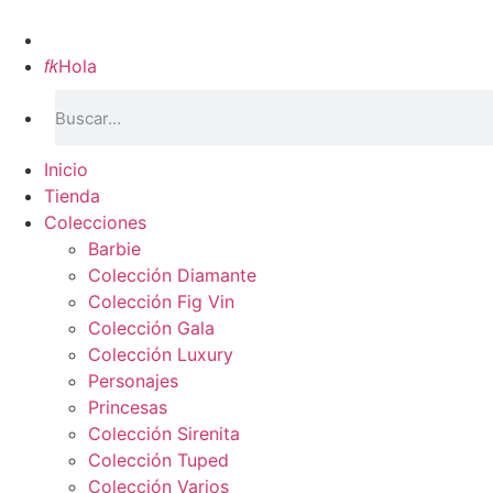
Inicio

Hola
Inicio
Tienda
Colecciones
Barbie
Colección Diamante
Colección Fig Vin
Colección Gala
Colección Luxury
Personajes
Princesas
Colección Sirenita
Colección Tuped
Colección Varios