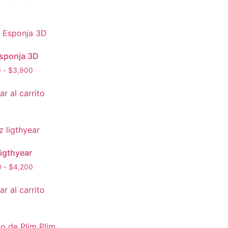
sponja 3D
0
-
$
3,900
r al carrito
ligthyear
0
-
$
4,200
r al carrito