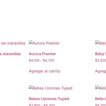
as maravillas
Aurora Premier
Baby 
$
4,100
-
$
4,700
$
3,50
Agregar al carrito
Agrega
Bebes Llorones Tuped
Bella 
$
3,800
-
$
4,300
$
4,70