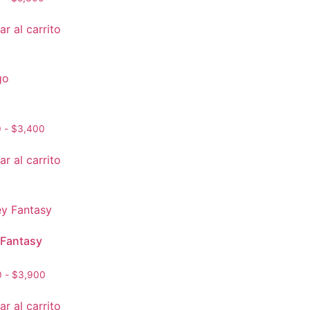
r al carrito
0
-
$
3,400
r al carrito
 Fantasy
o en
0
-
$
3,900
r al carrito