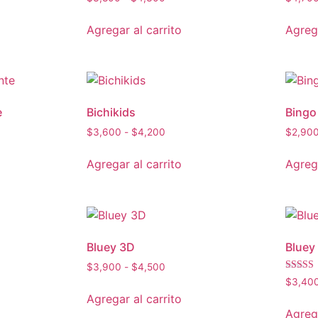
Agregar al carrito
Agrega
e
Bichikids
Bingo
$
3,600
-
$
4,200
$
2,90
Agregar al carrito
Agrega
Bluey 3D
Bluey
$
3,900
-
$
4,500
Valorad
$
3,40
5.00
Agregar al carrito
de 5
Agrega