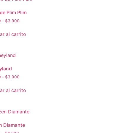
de Plim Plim
0
-
$
3,900
r al carrito
yland
0
-
$
3,900
r al carrito
n Diamante