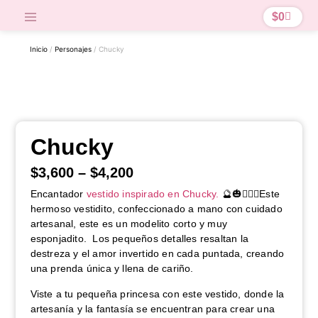
$
0
Inicio
/
Personajes
/ Chucky
Chucky
$
3,600
–
$
4,200
Encantador
vestido inspirado en Chucky.
🔮🎃🧙🏻‍♀️Este
hermoso vestidito, confeccionado a mano con cuidado
artesanal, este es un modelito corto y muy
esponjadito. Los pequeños detalles resaltan la
destreza y el amor invertido en cada puntada, creando
una prenda única y llena de cariño.
Viste a tu pequeña princesa con este vestido, donde la
artesanía y la fantasía se encuentran para crear una