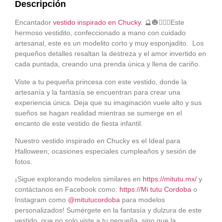
Descripción
Encantador
vestido inspirado en Chucky.
🔮🎃🧙🏻‍♀️Este
hermoso vestidito, confeccionado a mano con cuidado
artesanal, este es un modelito corto y muy esponjadito. Los
pequeños detalles resaltan la destreza y el amor invertido en
cada puntada, creando una prenda única y llena de cariño.
Viste a tu pequeña princesa con este vestido, donde la
artesanía y la fantasía se encuentran para crear una
experiencia única. Deja que su imaginación vuele alto y sus
sueños se hagan realidad mientras se sumerge en el
encanto de este vestido de fiesta infantil.
Nuestro vestido inspirado en Chucky es el Ideal para
Halloween, ocasiones especiales cumpleaños y sesión de
fotos.
¡Sigue explorando modelos similares en
https://mitutu.mx/
y
contáctanos en Facebook como:
https://Mi tutu Cordoba
o
Instagram como
@mitutucordoba
para modelos
personalizados! Sumérgete en la fantasía y dulzura de este
vestido, que no solo viste a tu pequeña, sino que la