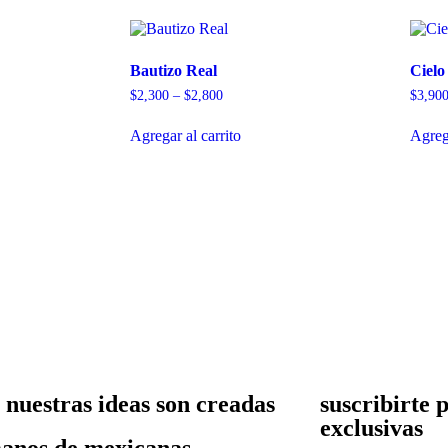
Bautizo Real
Cielo
$
2,300
–
$
2,800
$
3,90
Agregar al carrito
Agrega
 nuestras ideas son creadas
suscribirte 
exclusivas
anos de mexicanas