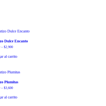
zo Dulce Encanto
0
–
$
2,900
r al carrito
zo Plumitas
0
–
$
3,600
r al carrito