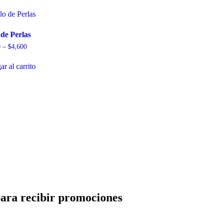
 de Perlas
0
–
$
4,600
r al carrito
para recibir promociones