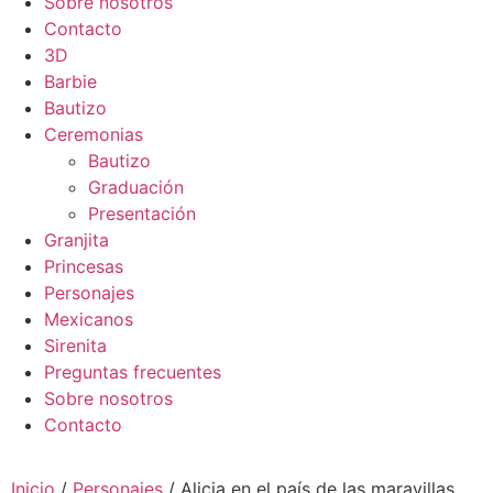
Sobre nosotros
Contacto
3D
Barbie
Bautizo
Ceremonias
Bautizo
Graduación
Presentación
Granjita
Princesas
Personajes
Mexicanos
Sirenita
Preguntas frecuentes
Sobre nosotros
Contacto
Inicio
/
Personajes
/ Alicia en el país de las maravillas