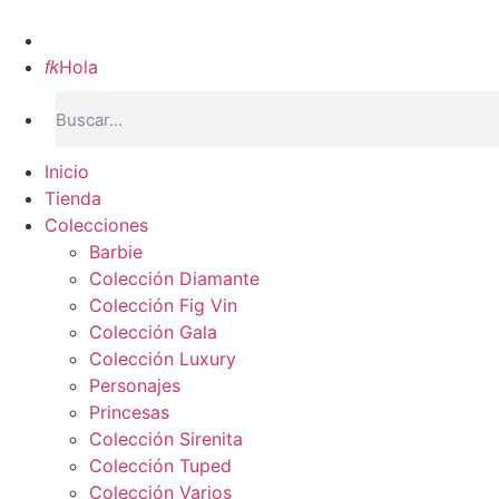
Inicio

Hola
Inicio
Tienda
Colecciones
Barbie
Colección Diamante
Colección Fig Vin
Colección Gala
Colección Luxury
Personajes
Princesas
Colección Sirenita
Colección Tuped
Colección Varios