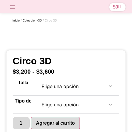
$
0
Inicio
/
Colección-3D
/ Circo 3D
Circo 3D
$
3,200
-
$
3,600
Talla
Tipo de
Agregar al carrito