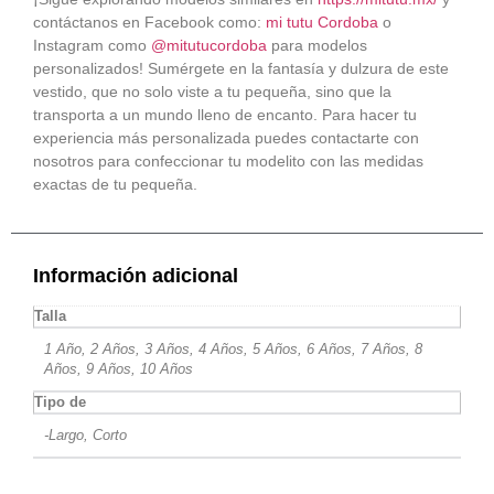
contáctanos en Facebook como:
mi tutu Cordoba
o
Instagram como
@mitutucordoba
para modelos
personalizados! Sumérgete en la fantasía y dulzura de este
vestido, que no solo viste a tu pequeña, sino que la
transporta a un mundo lleno de encanto. Para hacer tu
experiencia más personalizada puedes contactarte con
nosotros para confeccionar tu modelito con las medidas
exactas de tu pequeña.
Información adicional
Talla
1 Año, 2 Años, 3 Años, 4 Años, 5 Años, 6 Años, 7 Años, 8
Años, 9 Años, 10 Años
Tipo de
-Largo, Corto