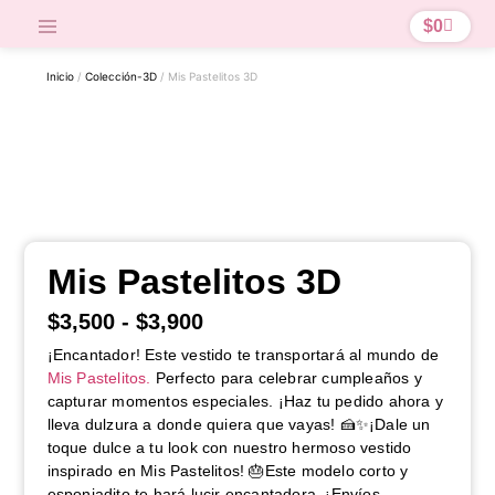
$
0
Inicio
/
Colección-3D
/ Mis Pastelitos 3D
Mis Pastelitos 3D
$
3,500
-
$
3,900
¡Encantador! Este vestido te transportará al mundo de
Mis Pastelitos.
Perfecto para celebrar cumpleaños y
capturar momentos especiales. ¡Haz tu pedido ahora y
lleva dulzura a donde quiera que vayas! 🍰✨¡Dale un
toque dulce a tu look con nuestro hermoso vestido
inspirado en Mis Pastelitos! 🎂Este modelo corto y
esponjadito te hará lucir encantadora. ¡Envíos