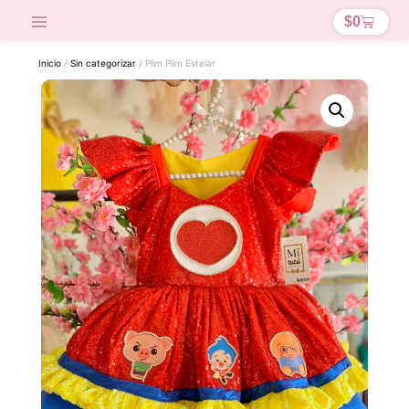
$
0
Inicio
/
Sin categorizar
/ Plim Plim Estelar