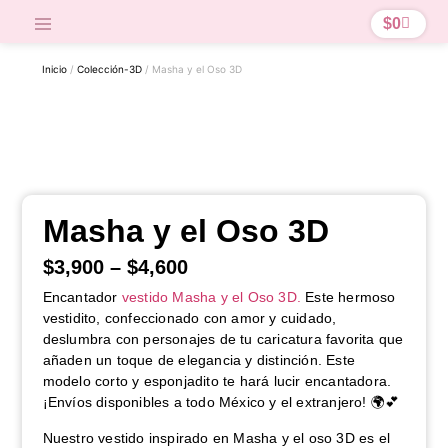
$
0
Inicio
/
Colección-3D
/ Masha y el Oso 3D
Masha y el Oso 3D
$
3,900
–
$
4,600
Encantador
vestido Masha y el Oso 3D.
Este hermoso
vestidito, confeccionado con amor y cuidado,
deslumbra con personajes de tu caricatura favorita que
añaden un toque de elegancia y distinción. Este
modelo corto y esponjadito te hará lucir encantadora.
¡Envíos disponibles a todo México y el extranjero! 🌍💕
Nuestro vestido inspirado en Masha y el oso 3D es el