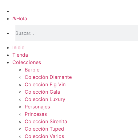
Inicio

Hola
Inicio
Tienda
Colecciones
Barbie
Colección Diamante
Colección Fig Vin
Colección Gala
Colección Luxury
Personajes
Princesas
Colección Sirenita
Colección Tuped
Colección Varios