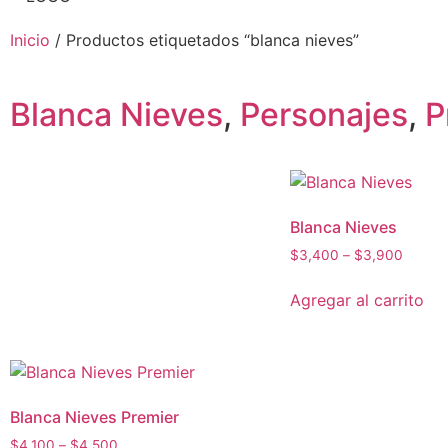
Inicio
/ Productos etiquetados “blanca nieves”
Blanca Nieves
,
Personajes
,
P
Blanca Nieves
$
3,400
–
$
3,900
Agregar al carrito
Blanca Nieves Premier
$
4,100
–
$
4,500