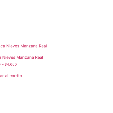
a Nieves Manzana Real
0
–
$
4,600
r al carrito