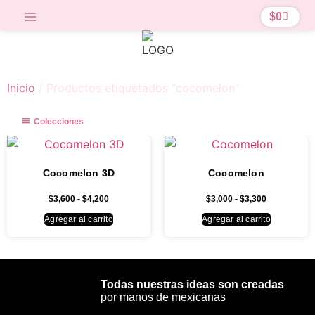
$
0
Inicio
/ Productos etiquetados “cocomelon”
Colecciones
Cocomelon 3D
Cocomelon
$
3,600
-
$
4,200
$
3,000
-
$
3,300
Agregar al carrito
Agregar al carrito
Todas nuestras ideas son creadas
por manos de mexicanas