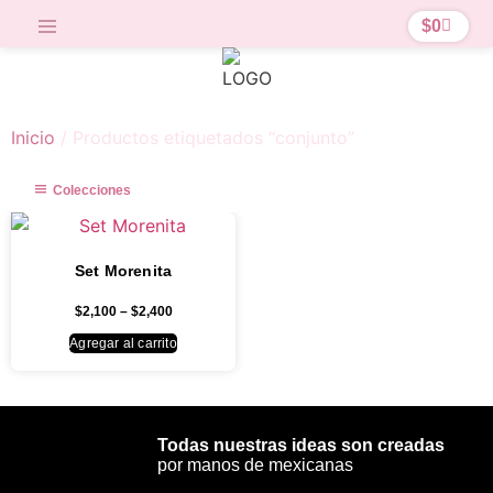
$
0
Inicio
/ Productos etiquetados “conjunto”
Colecciones
Set Morenita
$
2,100
–
$
2,400
Agregar al carrito
Todas nuestras ideas son creadas
por manos de mexicanas