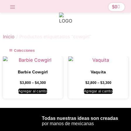
$
0
Inicio
/ Productos etiquetados “cowgirl”
Colecciones
Barbie Cowgirl
Vaquita
$
3,800
–
$
4,300
$
2,800
–
$
3,300
Agregar al carrito
Agregar al carrito
Todas nuestras ideas son creadas
por manos de mexicanas