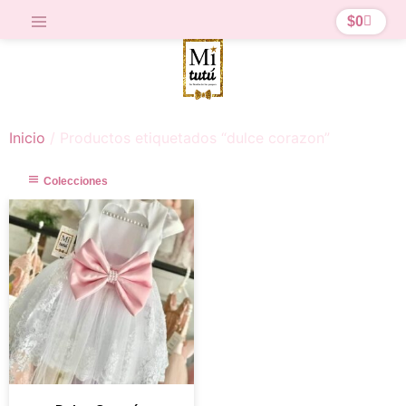
$
0
Inicio
/ Productos etiquetados “dulce corazon”
Colecciones