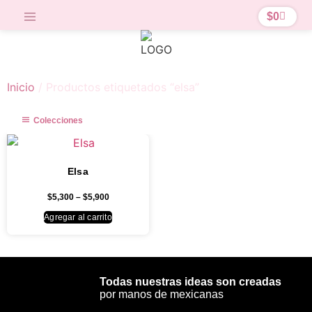
$
0
Inicio
/ Productos etiquetados “elsa”
Colecciones
Elsa
$
5,300
–
$
5,900
Agregar al carrito
Todas nuestras ideas son creadas
por manos de mexicanas