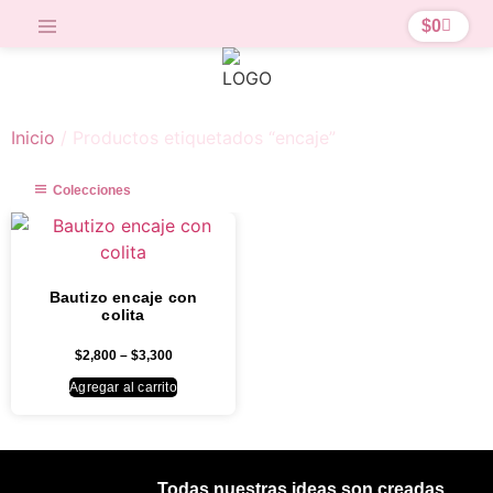
$
0
Inicio
/ Productos etiquetados “encaje”
Colecciones
Bautizo encaje con
colita
$
2,800
–
$
3,300
Agregar al carrito
Todas nuestras ideas son creadas