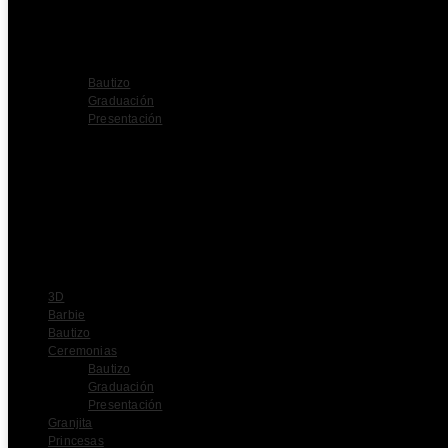
3D
Barbie
Bautizo
Ceremonias
Bautizo
Graduación
Presentación
Granjita
Princesas
Personajes
Mexicanos
Sirenita
Preguntas frecuentes
Sobre nosotros
Contacto
3D
Barbie
Bautizo
Ceremonias
Bautizo
Graduación
Presentación
Granjita
Princesas