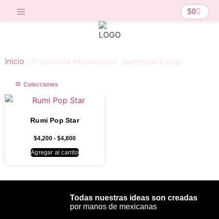
$
0
Inicio
/ Productos etiquetados “guerreras k pop”
Colecciones
Rumi Pop Star
$
4,200
-
$
4,800
Agregar al carrito
Todas nuestras ideas son creadas
por manos de mexicanas