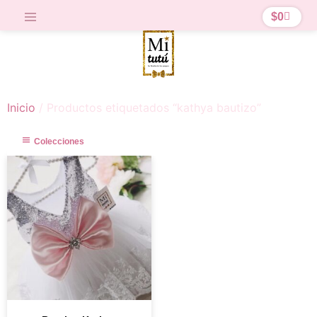
$
0
Inicio
/ Productos etiquetados “kathya bautizo”
Colecciones