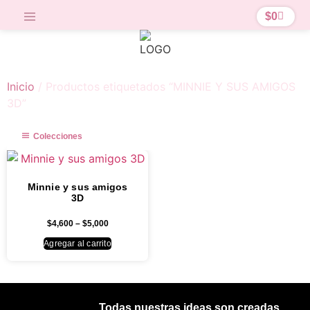
$
0
Inicio
/ Productos etiquetados “MINNIE Y SUS AMIGOS
3D”
Colecciones
Minnie y sus amigos
3D
$
4,600
–
$
5,000
Agregar al carrito
Todas nuestras ideas son creadas