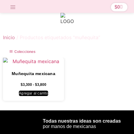
$
0
Inicio
/ Productos etiquetados “muñequita”
Colecciones
Muñequita mexicana
$
3,300
-
$
3,800
Agregar al carrito
Todas nuestras ideas son creadas
por manos de mexicanas