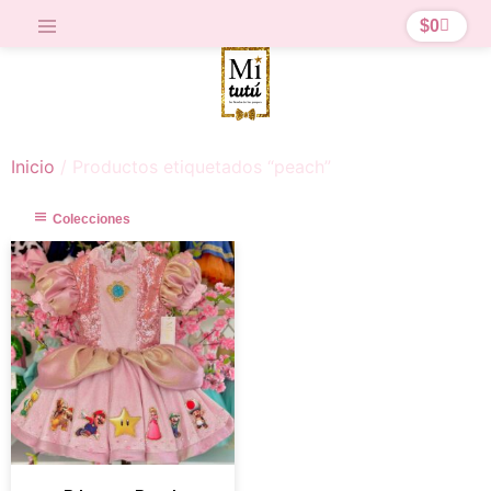
$
0
Inicio
/ Productos etiquetados “peach”
Colecciones