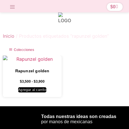
$
0
Inicio
/ Productos etiquetados “rapunzel golden”
Colecciones
Rapunzel golden
$
3,500
-
$
3,900
Agregar al carrito
Todas nuestras ideas son creadas
por manos de mexicanas