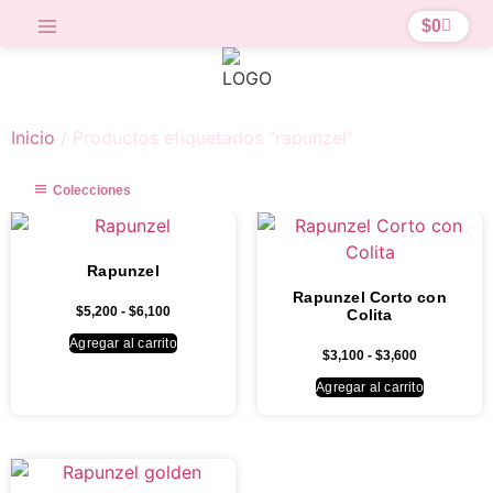
$
0
Inicio
/ Productos etiquetados “rapunzel”
Colecciones
Rapunzel
Rapunzel Corto con
$
5,200
-
$
6,100
Colita
Agregar al carrito
$
3,100
-
$
3,600
Agregar al carrito