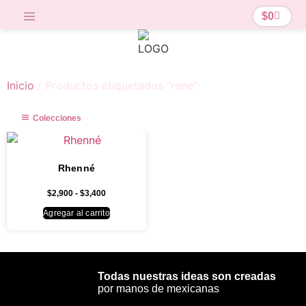
$
0
Inicio
/ Productos etiquetados “rene”
Colecciones
Rhenné
$
2,900
-
$
3,400
Agregar al carrito
Todas nuestras ideas son creadas
por manos de mexicanas