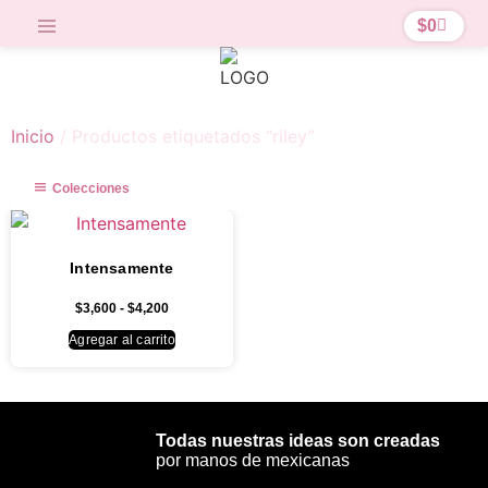
$
0
Inicio
/ Productos etiquetados “riley”
Colecciones
Intensamente
$
3,600
-
$
4,200
Agregar al carrito
Todas nuestras ideas son creadas
por manos de mexicanas