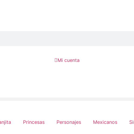

Mi cuenta
anjita
Princesas
Personajes
Mexicanos
Si