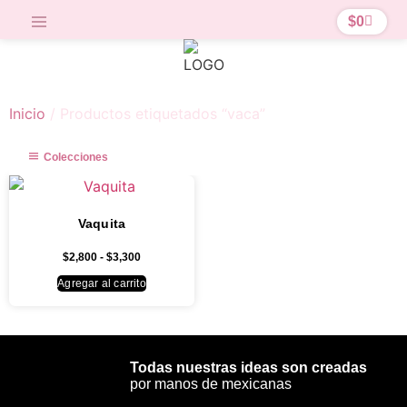
$
0
Inicio
/ Productos etiquetados “vaca”
Colecciones
Vaquita
$
2,800
-
$
3,300
Agregar al carrito
Todas nuestras ideas son creadas
por manos de mexicanas