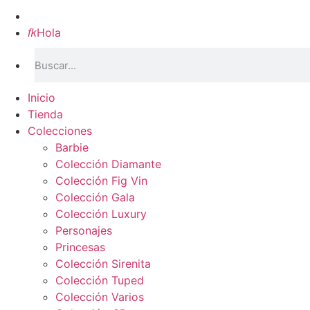
Inicio

Hola
Inicio
Tienda
Colecciones
Barbie
Colección Diamante
Colección Fig Vin
Colección Gala
Colección Luxury
Personajes
Princesas
Colección Sirenita
Colección Tuped
Colección Varios