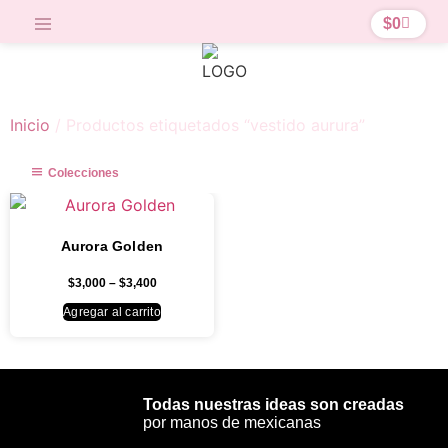
$
0
Inicio
/ Productos etiquetados “vestido aurura”
Colecciones
Aurora Golden
$
3,000
–
$
3,400
Agregar al carrito
Todas nuestras ideas son creadas
por manos de mexicanas