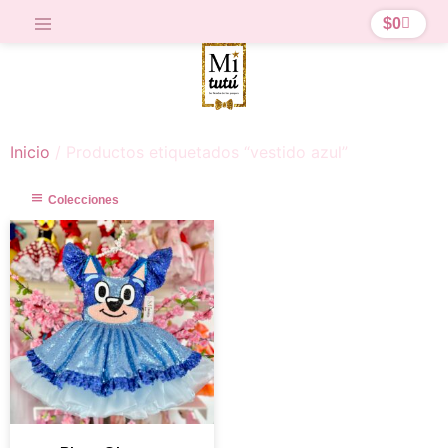
$
0
Inicio
/ Productos etiquetados “vestido azul”
Colecciones