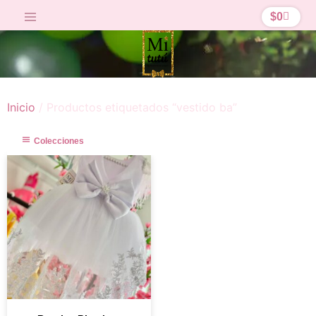
$
0
Inicio
/ Productos etiquetados “vestido ba”
Colecciones