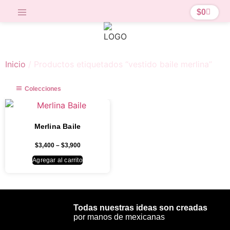
$
0
Inicio
/ Productos etiquetados “vestido baile merlina”
Colecciones
Merlina Baile
$
3,400
–
$
3,900
Agregar al carrito
Todas nuestras ideas son creadas
por manos de mexicanas