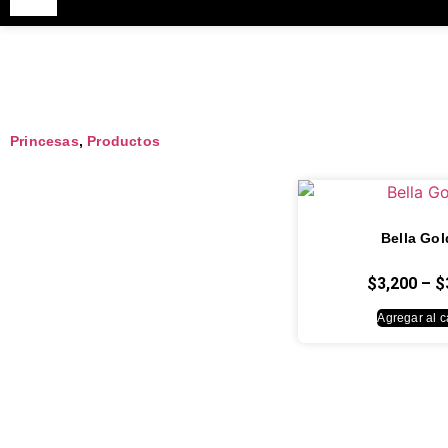
Princesas
,
Productos
Bella Go
$
3,200
–
$
Agregar al ca