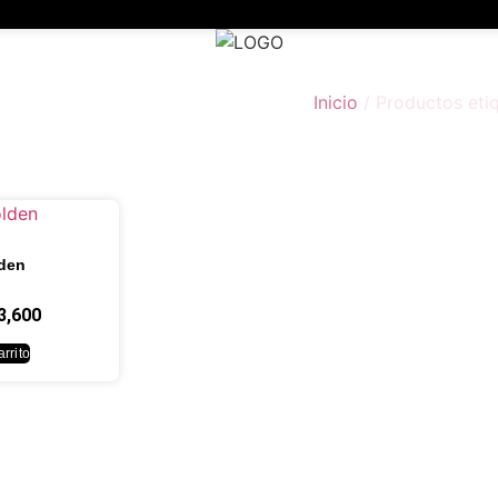
Inicio
/ Productos etiq
lden
3,600
rrito