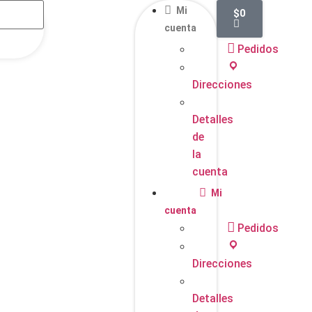

Mi
$
0
cuenta

Pedidos
Direcciones
Detalles
de
la
cuenta

Mi
cuenta

Pedidos
Direcciones
Detalles