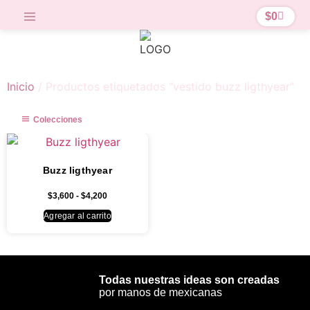
$
0
Inicio
/ Productos etiquetados “vestido buzz ligthyear”
Colecciones
Buzz ligthyear
$
3,600
-
$
4,200
Agregar al carrito
Todas nuestras ideas son creadas
por manos de mexicanas