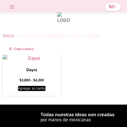
$
0
Inicio
/ Productos etiquetados “vestido daysi”
Colecciones
Daysi
$
3,800
-
$
4,300
Agregar al carrito
Todas nuestras ideas son creadas
por manos de mexicanas