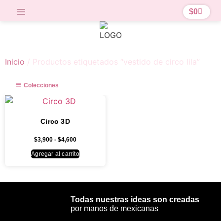
$
0
Inicio
/ Productos etiquetados “vestido de circo lila”
Colecciones
Circo 3D
$
3,900
-
$
4,600
Agregar al carrito
Todas nuestras ideas son creadas
por manos de mexicanas