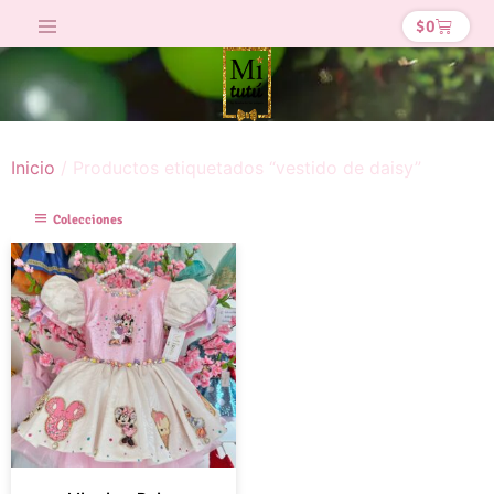
$
0
Inicio
/ Productos etiquetados “vestido de daisy”
Colecciones