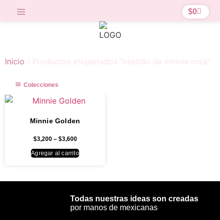
$
0
Inicio
/ Productos etiquetados “vestido de minnie rosa”
Colecciones
Minnie Golden
$
3,200
–
$
3,600
Agregar al carrito
Todas nuestras ideas son creadas
por manos de mexicanas