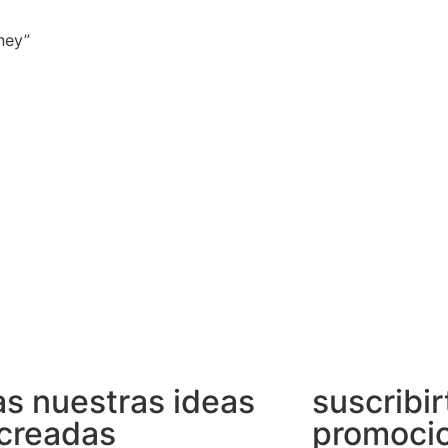
ney”
s nuestras ideas
suscribir
creadas
promocio