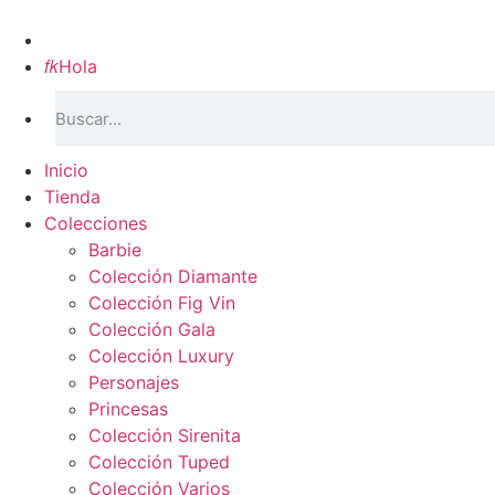
Inicio

Hola
Inicio
Tienda
Colecciones
Barbie
Colección Diamante
Colección Fig Vin
Colección Gala
Colección Luxury
Personajes
Princesas
Colección Sirenita
Colección Tuped
Colección Varios