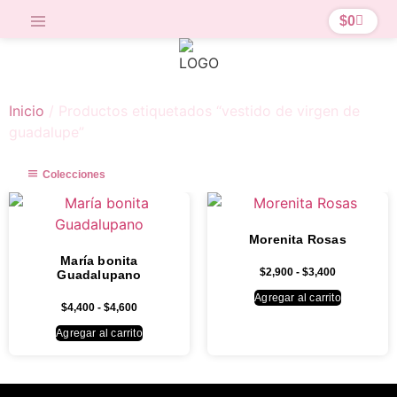
$
0
Inicio
/ Productos etiquetados “vestido de virgen de
guadalupe”
Colecciones
Morenita Rosas
María bonita
$
2,900
-
$
3,400
Guadalupano
Agregar al carrito
$
4,400
-
$
4,600
Agregar al carrito