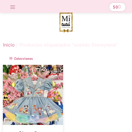
$
0
Inicio
/ Productos etiquetados “vestido Disneyland”
Colecciones