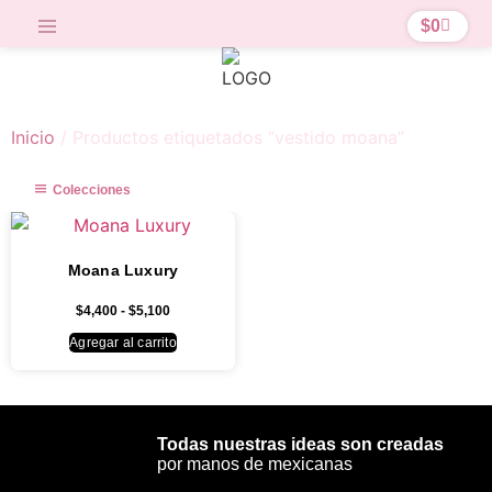
$
0
Inicio
/ Productos etiquetados “vestido moana”
Colecciones
Moana Luxury
$
4,400
-
$
5,100
Agregar al carrito
Todas nuestras ideas son creadas
por manos de mexicanas