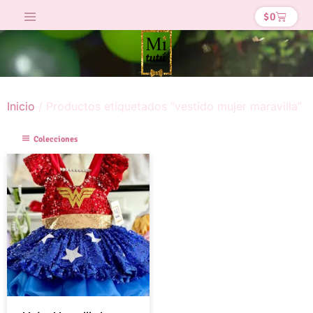
$
0
Inicio
/ Productos etiquetados “vestido mujer maravilla”
Colecciones