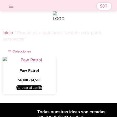
$
0
Inicio
/ Productos etiquetados “vestido paw patrol
personajes”
Colecciones
Paw Patrol
$
4,100
-
$
4,500
Agregar al carrito
Todas nuestras ideas son creadas
por manos de mexicanas