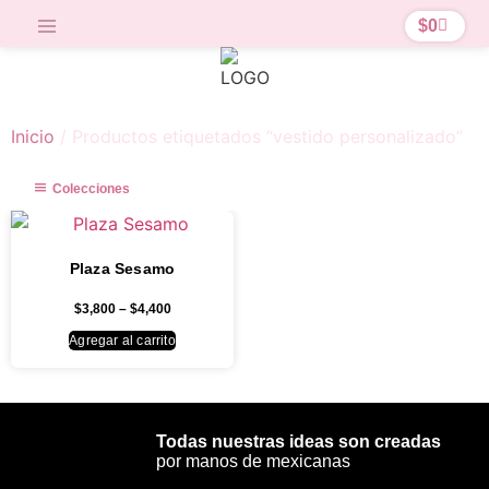
$
0
Inicio
/ Productos etiquetados “vestido personalizado”
Colecciones
Plaza Sesamo
$
3,800
–
$
4,400
Agregar al carrito
Todas nuestras ideas son creadas
por manos de mexicanas