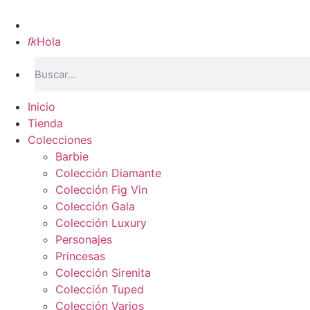
Inicio

Hola
Inicio
Tienda
Colecciones
Barbie
Colección Diamante
Colección Fig Vin
Colección Gala
Colección Luxury
Personajes
Princesas
Colección Sirenita
Colección Tuped
Colección Varios