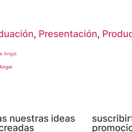
duación
,
Presentación
,
Produ
 Angel
s nuestras ideas
suscribir
creadas
promocio