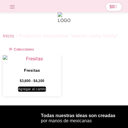
$
0
Inicio
/ Productos etiquetados “vestido rosita fresita”
Colecciones
Fresitas
$
3,600
-
$
4,100
Agregar al carrito
Todas nuestras ideas son creadas
por manos de mexicanas