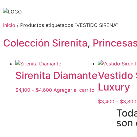
Inicio
/ Productos etiquetados “VESTIDO SIRENA”
Colección Sirenita
,
Princesa
Sirenita Diamante
Vestido 
Luxury
$
4,100
–
$
4,600
Agregar al carrito
$
3,400
–
$
3,800
Toda
son 